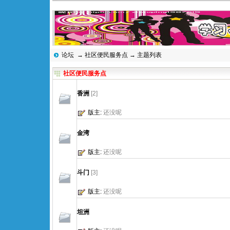
论坛
→
社区便民服务点
→ 主题列表
社区便民服务点
香洲
[2]
版主:
还没呢
金湾
版主:
还没呢
斗门
[3]
版主:
还没呢
坦洲