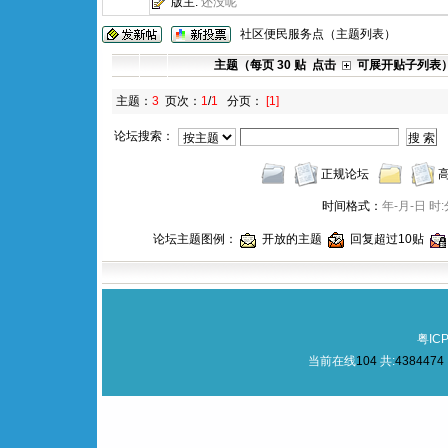
版主:
还没呢
社区便民服务点（主题列表）
主题（每页 30 贴 点击
可展开贴子列表
主题：
3
页次：
1
/
1
分页：
[1]
论坛搜索：
正规论坛
时间格式：
年-月-日 时:
论坛主题图例：
开放的主题
回复超过10贴
粤ICP
当前在线
104
共:
4384474