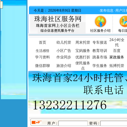
今天是：
2026年8月9日 星期日
·发布信息
·用户注
社区服务介绍
每日
24小时全
首页
幼儿托管
周末托管
专车接送
托
小区广告
宝妈服务
教育培训
百度
生活感悟
学习资料
作业同步
优惠打折
跳蚤市场
家政服务
便民服务
微信群聊
旅游介绍
学生服务
拓搏托管
点
用 户：
密 码：