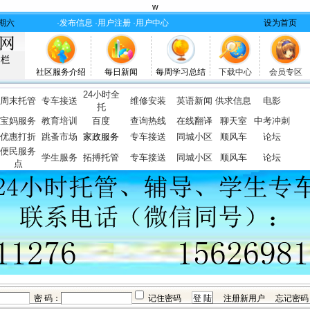
w
 星期六
·发布信息
·用户注册
·用户中心
设为首页
社区服务介绍
每日新闻
每周学习总结
下载中心
会员专区
24小时全
周末托管
专车接送
维修安装
英语新闻
供求信息
电影
托
宝妈服务
教育培训
百度
查询热线
在线翻译
聊天室
中考冲刺
优惠打折
跳蚤市场
家政服务
专车接送
同城小区
顺风车
论坛
便民服务
学生服务
拓搏托管
专车接送
同城小区
顺风车
论坛
点
密 码：
记住密码
注册新用户
忘记密码