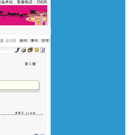
站，客服电话：15626916642 13232211276
主:
还没呢
[
精华
] [
事件
] [
管理
]
第
1
楼